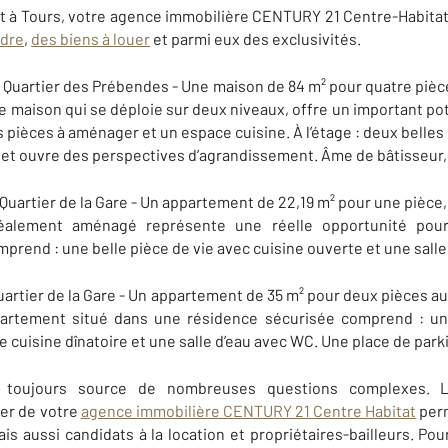
t à Tours, votre agence immobilière CENTURY 21 Centre-Habit
ndre
,
des biens à louer
et parmi eux des exclusivités.
 Quartier des Prébendes - Une maison de 84 m² pour quatre pièce
e maison qui se déploie sur deux niveaux, offre un important po
pièces à aménager et un espace cuisine. À l’étage : deux belles 
 et ouvre des perspectives d’agrandissement. Âme de bâtisseur, 
Quartier de la Gare - Un appartement de 22,19 m² pour une pièce,
idéalement aménagé représente une réelle opportunité po
omprend : une belle pièce de vie avec cuisine ouverte et une sal
Quartier de la Gare - Un appartement de 35 m² pour deux pièces a
artement situé dans une résidence sécurisée comprend : un
 cuisine dînatoire et une salle d’eau avec WC. Une place de park
t toujours source de nombreuses questions complexes. 
ier de votre
agence immobilière CENTURY 21 Centre Habitat
perm
s aussi candidats à la location et propriétaires-bailleurs. Pou