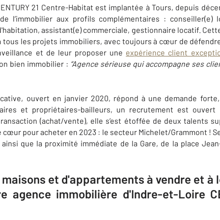
 CENTURY 21
Centre-Habitat est implantée à Tours, depuis déc
de l’immobilier aux profils complémentaires :
conseiller(e)
d'habitation, assistant(e) commerciale, gestionnaire locatif. Cett
tous les projets immobiliers, avec toujours à cœur de défendre 
veillance et de leur proposer une
expérience client excepti
son bien immobilier :
“
Agence sérieuse qui accompagne ses clien
cative, ouvert en janvier 2020, répond à une demande forte,
ataires et propriétaires-bailleurs, un recrutement est ouvert
e transaction (achat/vente), elle s’est étoffée de deux talents 
cœur pour acheter en 2023 : le secteur Michelet/Grammont ! Ses
nsi que la proximité immédiate de la Gare, de la place Jean
e maisons et d'appartements à vendre et à l
re agence immobilière d'Indre-et-Loire 