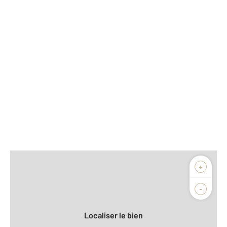
Afficher sur la carte :
+
Agence
Biens vendus
-
Localiser le bien