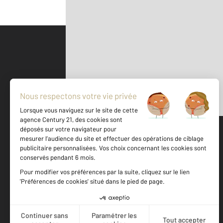
Parlons de vous, parlons biens
500 m
©
Mappy
Votre agence est notée
Achat
Location
Vente
Gestion
9,2
/
10
9,3/10