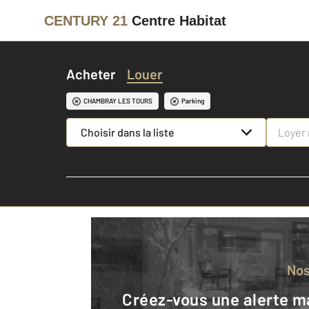
CENTURY 21
Centre Habitat
Acheter
Louer
CHAMBRAY LES TOURS
Parking
Choisir dans la liste
No
Créez-vous une alerte mail pour être averti quand une annonce est en ligne et consultez la