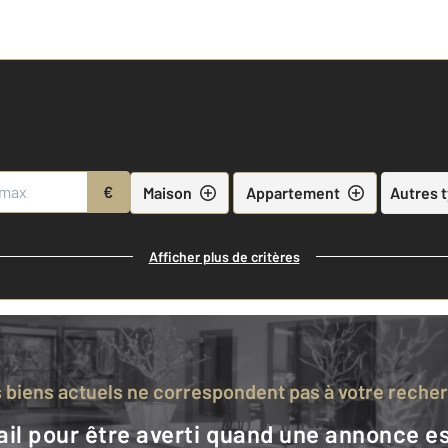
€
Maison
Appartement
Autres 
Afficher plus de critères
s biens actuels ne correspondent pas à votre reche