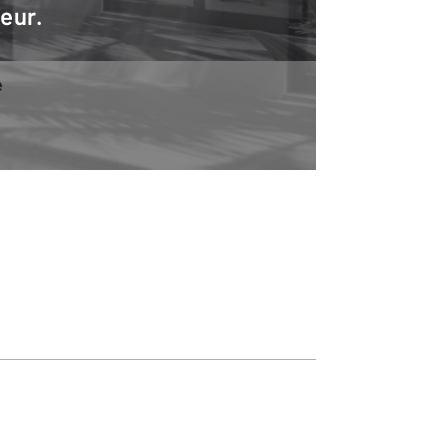
teur.
e