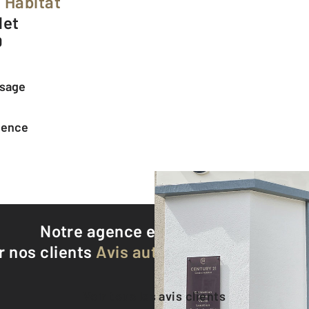
 Habitat
let
0
ssage
agence
Notre agence est notée
9,2/10
r nos clients
Avis authentifiés par Qualite
Voir tous les avis clients